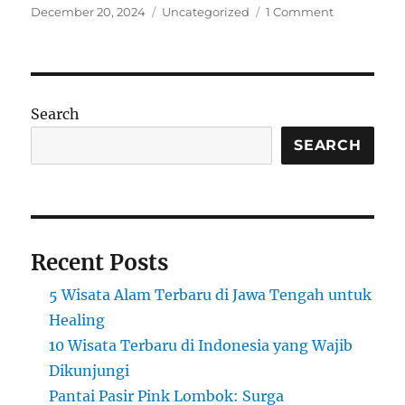
Posted
Categories
on
December 20, 2024
Uncategorized
1 Comment
on
Hello
world!
Search
SEARCH
Recent Posts
5 Wisata Alam Terbaru di Jawa Tengah untuk
Healing
10 Wisata Terbaru di Indonesia yang Wajib
Dikunjungi
Pantai Pasir Pink Lombok: Surga