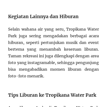
Kegiatan Lainnya dan Hiburan
Selain wahana air yang seru, Tropikana Water
Park juga sering mengadakan berbagai acara
hiburan, seperti pertunjukan musik dan event
bertema yang menambah keseruan liburan.
Taman rekreasi ini juga dilengkapi dengan area
foto yang instagramable, sehingga pengunjung
bisa mengabadikan momen liburan dengan
foto-foto menarik.
Tips Liburan ke Tropikana Water Park