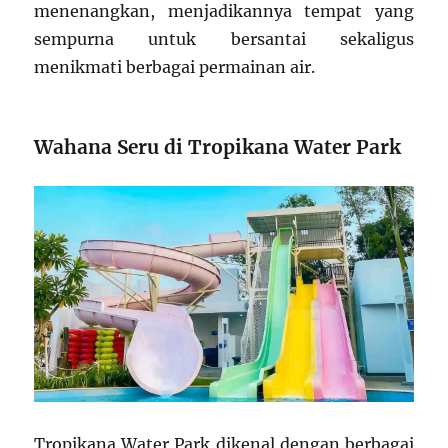
menenangkan, menjadikannya tempat yang
sempurna untuk bersantai sekaligus
menikmati berbagai permainan air.
Wahana Seru di Tropikana Water Park
Tropikana Water Park dikenal dengan berbagai