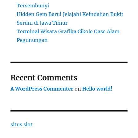
Tersembunyi
Hidden Gem Baru! Jelajahi Keindahan Bukit
Seruni di Jawa Timur
Terminal Wisata Grafika Cikole Oase Alam
Pegunungan
Recent Comments
A WordPress Commenter
on
Hello world!
situs slot