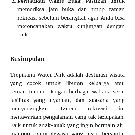
Perhatikan Waktu Buka
: Pastikan untuk
memeriksa jam buka dan tutup taman
rekreasi sebelum berangkat agar Anda bisa
merencanakan waktu kunjungan dengan
baik.
Kesimpulan
Tropikana Water Park adalah destinasi wisata
yang cocok untuk liburan keluarga atau
teman-teman. Dengan berbagai wahana seru,
fasilitas yang nyaman, dan suasana yang
menyenangkan, taman rekreasi ini
menawarkan pengalaman yang tak terlupakan.
Baik untuk anak-anak yang ingin bermain air,
maupun orang dewasa yang ingin bersantai