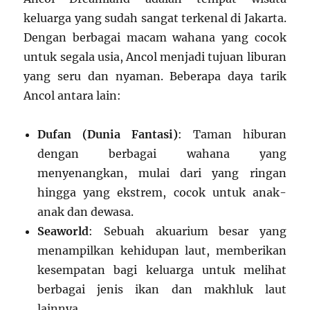
keluarga yang sudah sangat terkenal di Jakarta.
Dengan berbagai macam wahana yang cocok
untuk segala usia, Ancol menjadi tujuan liburan
yang seru dan nyaman. Beberapa daya tarik
Ancol antara lain:
Dufan (Dunia Fantasi)
: Taman hiburan
dengan berbagai wahana yang
menyenangkan, mulai dari yang ringan
hingga yang ekstrem, cocok untuk anak-
anak dan dewasa.
Seaworld
: Sebuah akuarium besar yang
menampilkan kehidupan laut, memberikan
kesempatan bagi keluarga untuk melihat
berbagai jenis ikan dan makhluk laut
lainnya.