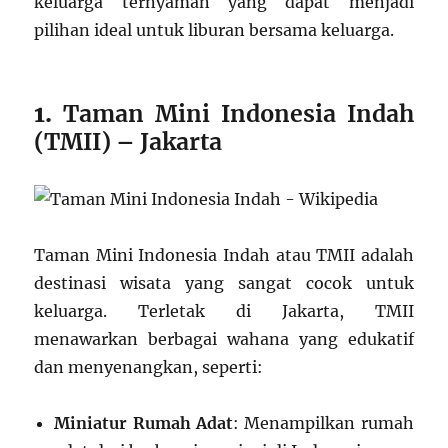
keluarga ternyaman yang dapat menjadi
pilihan ideal untuk liburan bersama keluarga.
1.
Taman Mini Indonesia Indah
(TMII) – Jakarta
Taman Mini Indonesia Indah atau TMII adalah
destinasi wisata yang sangat cocok untuk
keluarga. Terletak di Jakarta, TMII
menawarkan berbagai wahana yang edukatif
dan menyenangkan, seperti:
Miniatur Rumah Adat
: Menampilkan rumah