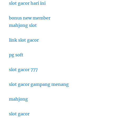
slot gacor hari ini
bonus new member
mahjong slot
link slot gacor
pg soft
slot gacor 777
slot gacor gampang menang
mahjong
slot gacor