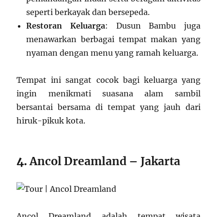
seperti berkayak dan bersepeda.
Restoran Keluarga
: Dusun Bambu juga
menawarkan berbagai tempat makan yang
nyaman dengan menu yang ramah keluarga.
Tempat ini sangat cocok bagi keluarga yang
ingin menikmati suasana alam sambil
bersantai bersama di tempat yang jauh dari
hiruk-pikuk kota.
4.
Ancol Dreamland – Jakarta
Ancol Dreamland adalah tempat wisata