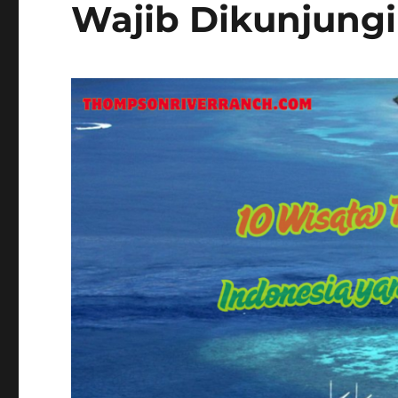
Wajib Dikunjungi