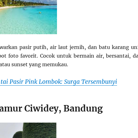
warkan pasir putih, air laut jernih, dan batu karang un
ot foto favorit. Cocok untuk bermain air, bersantai, d
 atau sunset yang memukau.
tai Pasir Pink Lombok: Surga Tersembunyi
Jamur Ciwidey, Bandung