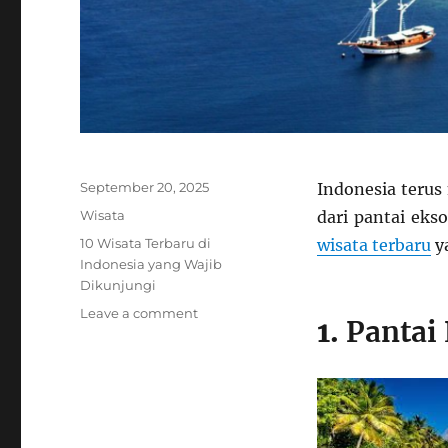
Posted
September 20, 2025
Indonesia terus
on
Categories
Wisata
dari pantai eks
Tags
10 Wisata Terbaru di
wisata terbaru
y
Indonesia yang Wajib
Dikunjungi
on
Leave a comment
1.
Pantai
10
Wisata
Terbaru
di
Indonesia
yang