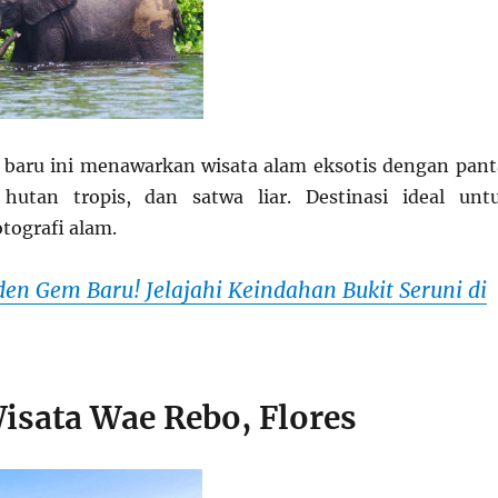
baru ini menawarkan wisata alam eksotis dengan pant
 hutan tropis, dan satwa liar. Destinasi ideal unt
tografi alam.
en Gem Baru! Jelajahi Keindahan Bukit Seruni di
isata Wae Rebo, Flores