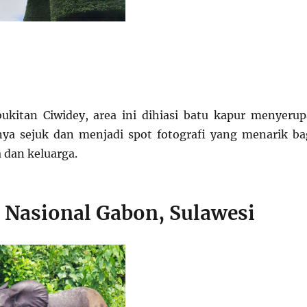
bukitan Ciwidey, area ini dihiasi batu kapur menyerup
ya sejuk dan menjadi spot fotografi yang menarik ba
dan keluarga.
Nasional Gabon, Sulawesi