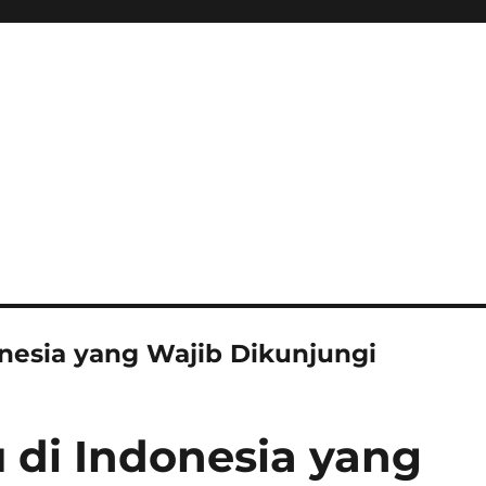
u
onesia yang Wajib Dikunjungi
 di Indonesia yang