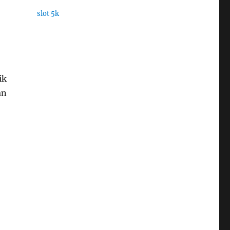
slot 5k
ik
an