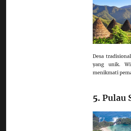
Desa tradisiona
yang unik. Wi
menikmati pem
5.
Pulau 