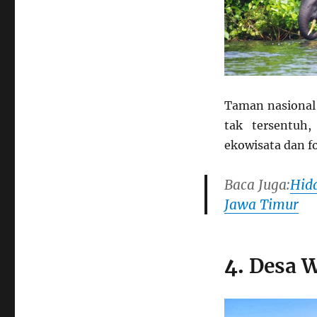
Taman nasional 
tak tersentuh,
ekowisata dan fo
Baca Juga:
Hidd
Jawa Timur
4.
Desa W