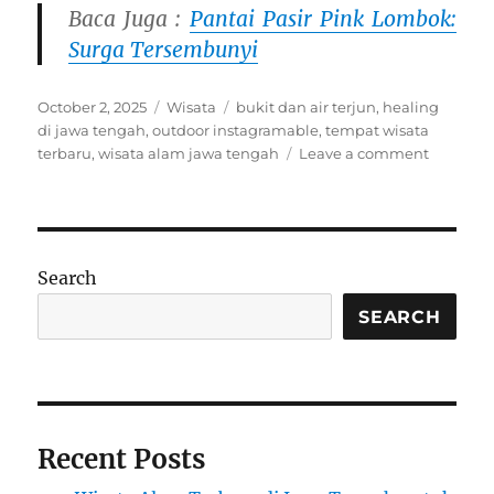
Baca Juga :
Pantai Pasir Pink Lombok:
Surga Tersembunyi
Posted
Categories
Tags
October 2, 2025
Wisata
bukit dan air terjun
,
healing
on
di jawa tengah
,
outdoor instagramable
,
tempat wisata
on
terbaru
,
wisata alam jawa tengah
Leave a comment
5
Wisata
Alam
Terbaru
di
Search
Jawa
Tengah
SEARCH
untuk
Healing
Recent Posts