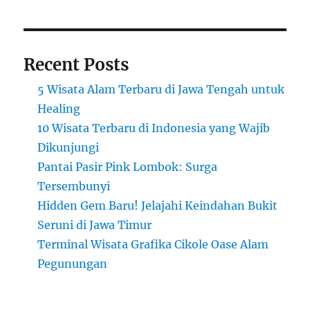
Recent Posts
5 Wisata Alam Terbaru di Jawa Tengah untuk
Healing
10 Wisata Terbaru di Indonesia yang Wajib
Dikunjungi
Pantai Pasir Pink Lombok: Surga
Tersembunyi
Hidden Gem Baru! Jelajahi Keindahan Bukit
Seruni di Jawa Timur
Terminal Wisata Grafika Cikole Oase Alam
Pegunungan