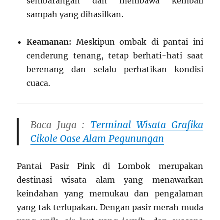
sembarangan dan membawa kembali
sampah yang dihasilkan.
Keamanan:
Meskipun ombak di pantai ini
cenderung tenang, tetap berhati-hati saat
berenang dan selalu perhatikan kondisi
cuaca.
Baca Juga :
Terminal Wisata Grafika
Cikole Oase Alam Pegunungan
Pantai Pasir Pink di Lombok merupakan
destinasi wisata alam yang menawarkan
keindahan yang memukau dan pengalaman
yang tak terlupakan. Dengan pasir merah muda