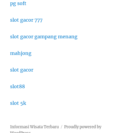
pg soft
slot gacor 777
slot gacor gampang menang
mahjong
slot gacor
slot88
slot 5k
Informasi Wisata Terbaru
Proudly powered by