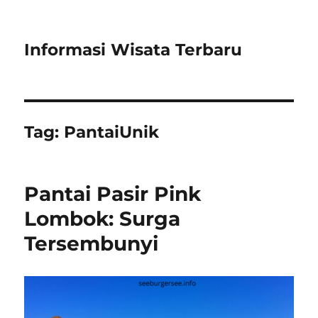
Informasi Wisata Terbaru
Tag:
PantaiUnik
Pantai Pasir Pink
Lombok: Surga
Tersembunyi