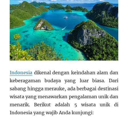
Indonesia
dikenal dengan keindahan alam dan
keberagaman budaya yang luar biasa. Dari
sabang hingga merauke, ada berbagai destinasi
wisata yang menawarkan pengalaman unik dan
menarik. Berikut adalah 5 wisata unik di
Indonesia yang wajib Anda kunjungi: