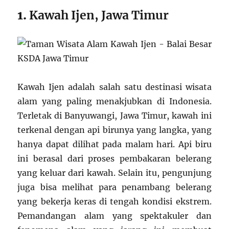
1.
Kawah Ijen, Jawa Timur
Kawah Ijen adalah salah satu destinasi wisata
alam yang paling menakjubkan di Indonesia.
Terletak di Banyuwangi, Jawa Timur, kawah ini
terkenal dengan api birunya yang langka, yang
hanya dapat dilihat pada malam hari. Api biru
ini berasal dari proses pembakaran belerang
yang keluar dari kawah. Selain itu, pengunjung
juga bisa melihat para penambang belerang
yang bekerja keras di tengah kondisi ekstrem.
Pemandangan alam yang spektakuler dan