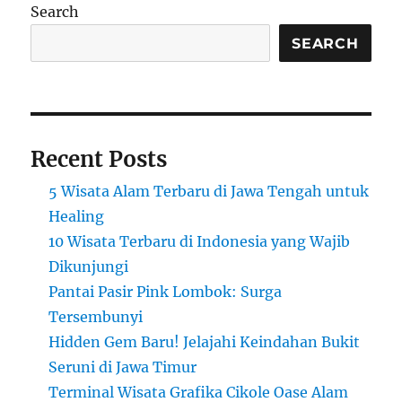
Indonesia
Search
yang
Wajib
SEARCH
Dikunjungi
Recent Posts
5 Wisata Alam Terbaru di Jawa Tengah untuk
Healing
10 Wisata Terbaru di Indonesia yang Wajib
Dikunjungi
Pantai Pasir Pink Lombok: Surga
Tersembunyi
Hidden Gem Baru! Jelajahi Keindahan Bukit
Seruni di Jawa Timur
Terminal Wisata Grafika Cikole Oase Alam