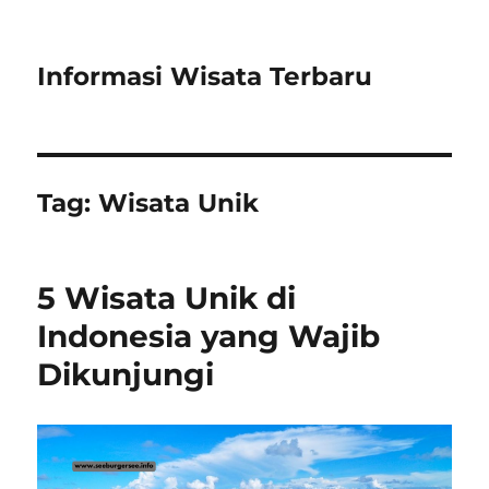
Informasi Wisata Terbaru
Tag:
Wisata Unik
5 Wisata Unik di
Indonesia yang Wajib
Dikunjungi