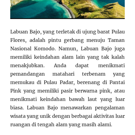
Labuan Bajo, yang terletak di ujung barat Pulau
Flores, adalah pintu gerbang menuju Taman
Nasional Komodo. Namun, Labuan Bajo juga
memiliki keindahan alam lain yang tak kalah
menakjubkan. Anda dapat menikmati
pemandangan matahari terbenam yang
memukau di Pulau Padar, berenang di Pantai
Pink yang memiliki pasir berwarna pink, atau
menikmati keindahan bawah laut yang luar
biasa. Labuan Bajo menawarkan pengalaman
wisata yang unik dengan berbagai aktivitas luar
ruangan di tengah alam yang masih alami.