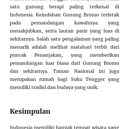
satu gunung berapi paling terkenal di
Indonesia. Keindahan Gunung Bromo terletak
pada pemandangan kawahnya yang
menakjubkan, serta lautan pasir yang luas di
sekitarnya. Salah satu pengalaman yang paling
menarik adalah melihat matahari terbit dari
puncak Penanjakan, yang memberikan
pemandangan luar biasa dari Gunung Bromo
dan sekitarnya. Taman Nasional ini juga
merupakan rumah bagi Suku Tengger yang
memiliki tradisi dan budaya yang unik.
Kesimpulan
Indonesia memiliki banyak tempat wisata yang