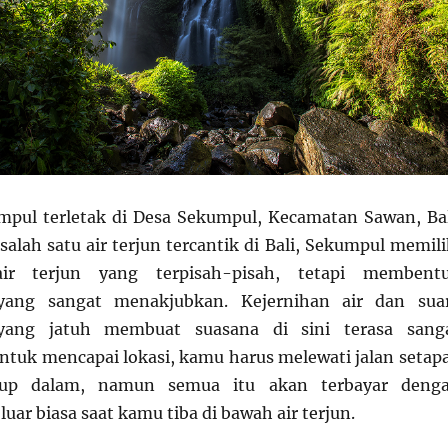
mpul terletak di Desa Sekumpul, Kecamatan Sawan, Bal
salah satu air terjun tercantik di Bali, Sekumpul memili
air terjun yang terpisah-pisah, tetapi membent
ang sangat menakjubkan. Kejernihan air dan sua
 yang jatuh membuat suasana di sini terasa sang
tuk mencapai lokasi, kamu harus melewati jalan setap
up dalam, namun semua itu akan terbayar deng
uar biasa saat kamu tiba di bawah air terjun.