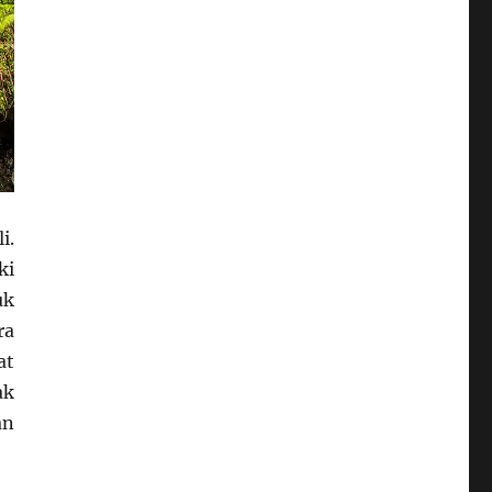
i.
ki
uk
ra
at
ak
an