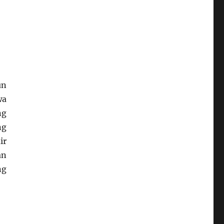
un
wa
ng
ng
ir
an
ng