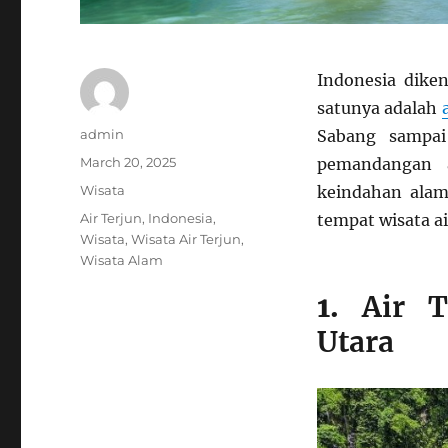
Indonesia dike
satunya adalah
Author
admin
Sabang sampai
Posted
March 20, 2025
pemandangan a
on
Categories
Wisata
keindahan alam
Tags
Air Terjun
,
Indonesia
,
tempat wisata ai
Wisata
,
Wisata Air Terjun
,
Wisata Alam
1.
Air 
Utara