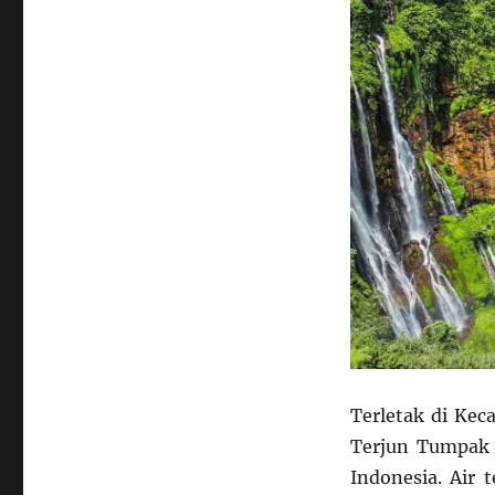
Terletak di Kec
Terjun Tumpak S
Indonesia. Air 