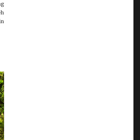
ng
eh
in