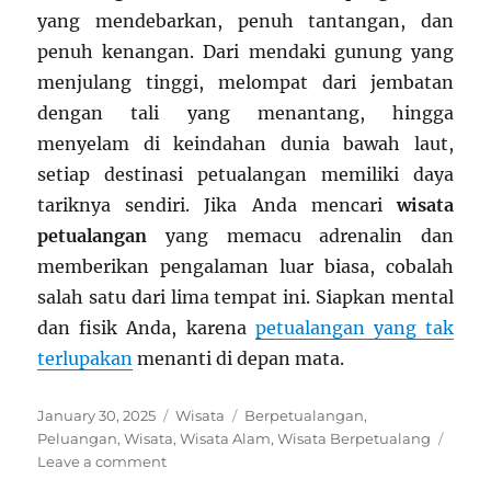
yang mendebarkan, penuh tantangan, dan
penuh kenangan. Dari mendaki gunung yang
menjulang tinggi, melompat dari jembatan
dengan tali yang menantang, hingga
menyelam di keindahan dunia bawah laut,
setiap destinasi petualangan memiliki daya
tariknya sendiri. Jika Anda mencari
wisata
petualangan
yang memacu adrenalin dan
memberikan pengalaman luar biasa, cobalah
salah satu dari lima tempat ini. Siapkan mental
dan fisik Anda, karena
petualangan yang tak
terlupakan
menanti di depan mata.
Posted
Categories
Tags
January 30, 2025
Wisata
Berpetualangan
,
on
Peluangan
,
Wisata
,
Wisata Alam
,
Wisata Berpetualang
on
Leave a comment
5