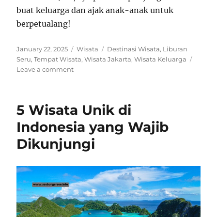
buat keluarga dan ajak anak-anak untuk
berpetualang!
Posted
Categories
Tags
January 22, 2025
Wisata
Destinasi Wisata
,
Liburan
on
Seru
,
Tempat Wisata
,
Wisata Jakarta
,
Wisata Keluarga
on
Leave a comment
2025
Terbaik!
Wisata
5 Wisata Unik di
Tempat
Bermain
Indonesia yang Wajib
Anak
Dikunjungi
yang
Lagi
Viral
dan
Pasti
Bikin
Anak
Betah!