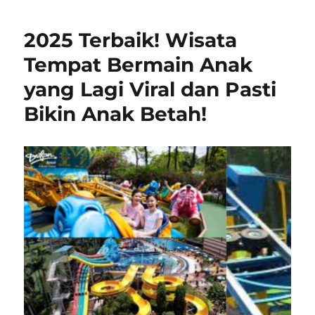
Wisata
Petualangan
2025 Terbaik! Wisata
yang
Seru
Tempat Bermain Anak
untuk
yang Lagi Viral dan Pasti
Memacu
Adrenalin
Bikin Anak Betah!