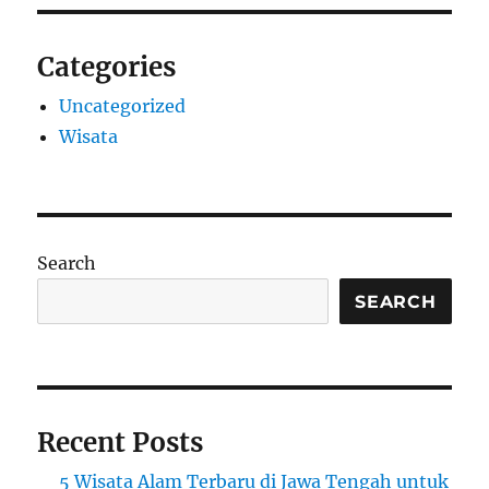
Categories
Uncategorized
Wisata
Search
SEARCH
Recent Posts
5 Wisata Alam Terbaru di Jawa Tengah untuk