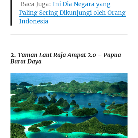
Baca Juga:
Ini Dia Negara yang
Paling Sering Dikunjungi oleh Orang
Indonesia
2.
Taman Laut Raja Ampat 2.0 – Papua
Barat Daya