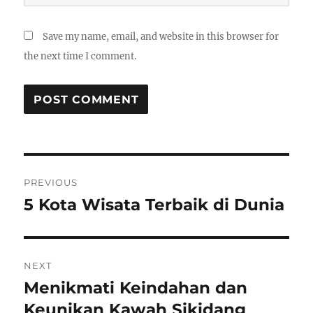
Save my name, email, and website in this browser for
the next time I comment.
Post
PREVIOUS
navigation
5 Kota Wisata Terbaik di Dunia
Previous
post:
NEXT
Menikmati Keindahan dan
Next
post:
Keunikan Kawah Sikidang