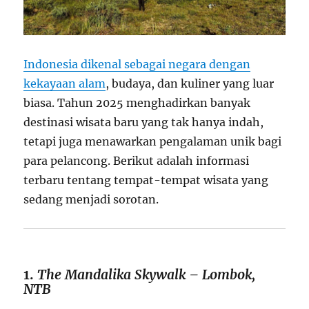
Indonesia dikenal sebagai negara dengan
kekayaan alam
, budaya, dan kuliner yang luar
biasa. Tahun 2025 menghadirkan banyak
destinasi wisata baru yang tak hanya indah,
tetapi juga menawarkan pengalaman unik bagi
para pelancong. Berikut adalah informasi
terbaru tentang tempat-tempat wisata yang
sedang menjadi sorotan.
1.
The Mandalika Skywalk – Lombok,
NTB