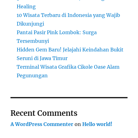
Healing
10 Wisata Terbaru di Indonesia yang Wajib
Dikunjungi
Pantai Pasir Pink Lombok: Surga
Tersembunyi
Hidden Gem Baru! Jelajahi Keindahan Bukit
Seruni di Jawa Timur
Terminal Wisata Grafika Cikole Oase Alam
Pegunungan
Recent Comments
A WordPress Commenter
on
Hello world!