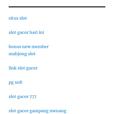
situs slot
slot gacor hari ini
bonus new member
mahjong slot
link slot gacor
pg soft
slot gacor 777
slot gacor gampang menang